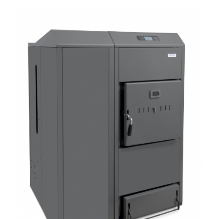
Dual Therm 35 kW-os professzionális
pellet, és hasábfa tüzelésű automata kazán