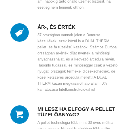
ami napokig tartó önálló üzemet biztosít, ha
esetleg nem lennénk otthon.
ÁR-, ÉS ÉRTÉK
37 országban vannak jelen a Domusa
készülékek, ezek közül is a DUAL THERM
pellet, és fa tüzelésű kazánok. Számos Európai
országban ár-érték díjat nyertek a minőségi
anyaghasználat, és a kedvező árcédula révén.
Hasonló tudással, és minőséggel csak a vezető
nyugati országok termékei dicsekedhetnek, de
közel kétszeres árcédula mellett! A DUAL
THERM kazán megvásárolható állami 0%
kamatozású hitelkonstrukcióval is!
MI LESZ HA ELFOGY A PELLET
TÜZELŐANYAG?
A pellet technológia több mint 30 éves múltra
tekint vissza. Nyugat Európában több millió