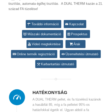
tisztítás, automata égőfej tisztítás. A DUAL THERM kazán a 21.
század FA tüzelése!
További információ
Kapcsolat
Műszaki dokumentáció
Prospektus
Videó megtekintése
Árak
Online termék regisztráció
Üzemeltetési útmutató
Karbantartási útmutató
HATÉKONYSÁG
A DUAL THERM pellet, és fa tüzelésű kazánok
a hasábfát 85, míg a fa pelletet 95%-os
hatásfokkal égetik el. Ugyan abból a fa