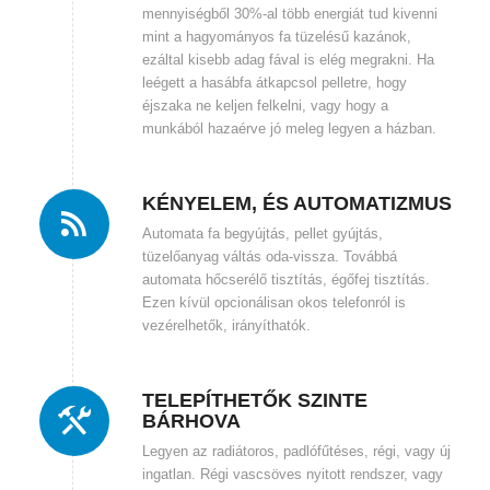
mennyiségből 30%-al több energiát tud kivenni
mint a hagyományos fa tüzelésű kazánok,
ezáltal kisebb adag fával is elég megrakni. Ha
leégett a hasábfa átkapcsol pelletre, hogy
éjszaka ne keljen felkelni, vagy hogy a
munkából hazaérve jó meleg legyen a házban.
KÉNYELEM, ÉS AUTOMATIZMUS
Automata fa begyújtás, pellet gyújtás,
tüzelőanyag váltás oda-vissza. Továbbá
automata hőcserélő tisztítás, égőfej tisztítás.
Ezen kívül opcionálisan okos telefonról is
vezérelhetők, irányíthatók.
TELEPÍTHETŐK SZINTE
BÁRHOVA
Legyen az radiátoros, padlófűtéses, régi, vagy új
ingatlan. Régi vascsöves nyitott rendszer, vagy