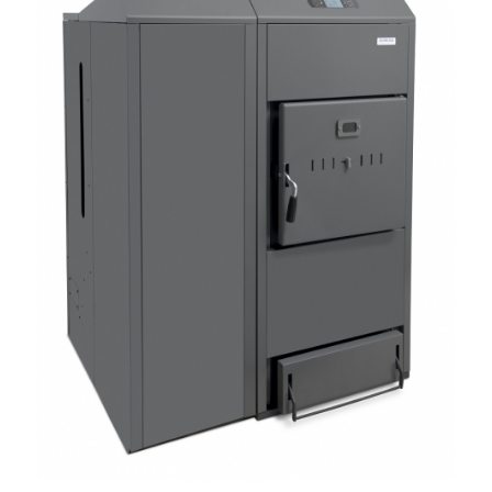
Dual Therm 25 kW-os professzionális
pellet, és hasábfa tüzelésű automata kazán