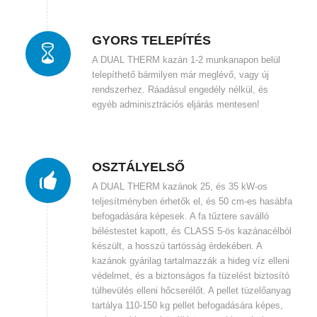
GYORS TELEPÍTÉS
A DUAL THERM kazán 1-2 munkanapon belül
telepíthető bármilyen már meglévő, vagy új
rendszerhez. Ráadásul engedély nélkül, és
egyéb adminisztrációs eljárás mentesen!
OSZTÁLYELSŐ
A DUAL THERM kazánok 25, és 35 kW-os
teljesítményben érhetők el, és 50 cm-es hasábfa
befogadására képesek. A fa tűztere saválló
béléstestet kapott, és CLASS 5-ös kazánacélból
készült, a hosszú tartósság érdekében. A
kazánok gyárilag tartalmazzák a hideg víz elleni
védelmet, és a biztonságos fa tüzelést biztosító
túlhevülés elleni hőcserélőt. A pellet tüzelőanyag
tartálya 110-150 kg pellet befogadására képes,