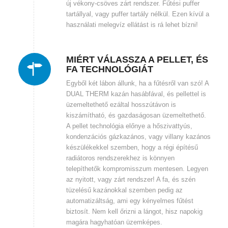
új vékony-csöves zárt rendszer. Fűtési puffer
tartállyal, vagy puffer tartály nélkül. Ezen kívül a
használati melegvíz ellátást is rá lehet bízni!
MIÉRT VÁLASSZA A PELLET, ÉS
FA TECHNOLÓGIÁT
Egyből két lábon állunk, ha a fűtésről van szó! A
DUAL THERM kazán hasábfával, és pellettel is
üzemeltethető ezáltal hosszútávon is
kiszámítható, és gazdaságosan üzemeltethető.
A pellet technológia előnye a hőszivattyús,
kondenzációs gázkazános, vagy villany kazános
készülékekkel szemben, hogy a régi építésű
radiátoros rendszerekhez is könnyen
telepíthetők kompromisszum mentesen. Legyen
az nyitott, vagy zárt rendszer! A fa, és szén
tüzelésű kazánokkal szemben pedig az
automatizáltság, ami egy kényelmes fűtést
biztosít. Nem kell őrizni a lángot, hisz napokig
magára hagyhatóan üzemképes.