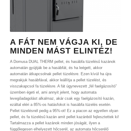
A FÁT NEM VÁGJA KI, DE
MINDEN MÁST ELINTÉZ!
A Domusa DUAL THERM pellet, és hasábfa tüzelésű kazánok
automatán gyújtják be a hasábfát, és ha leégett, akkor
automatán átkapcsolnak pellet tüzelésre. Ezen kívül ha újra
megrakjuk hasábfával, akkor leállítja a pellet tüzelést, és
visszakapcsol fa tüzelésre. A fát úgynevezett „fél faelgázosító”
üzemben égeti el, ami annyit jelent, hogy automata
levegőadagolást alkalmaz, akár csak egy faelgázosító kazán,
ezáltal eléri a 85%-os hatásfokot is hasábfa tüzelés esetén.
Pellet tüzelésnél pedig a 95%-ot! Ez a piacon az egyetlen olyan
pellet, és fa tüzelésű kazán amit pellet kazánból fejlesztettek ki!
Tartalmazza a pellet kazánok minden jóságát, ilyen a
függőlegesen elhelyezett hőcserél, az automata hőcserélő