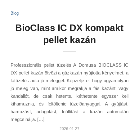
Blog
BioClass IC DX kompakt
pellet kazán
Professzionális pellet tüzelés A Domusa BIOCLASS IC
DX pellet kazán ötvözi a gázkazán nyújtotta kényelmet, a
fatüzelés adta jó meleggel. Képzelje el, hogy ugyan olyan
jó meleg van, mint amikor megrakja a fás kazánt, vagy
kandallót, de csak hetente, kéthetente egyszer kell
kihamuznia, és feltöltenie tüzelőanyaggal. A gyújtást,
hamuzást, adagolást, leállítást a kazán automatán
megcsinálja. […]
2026-01-27