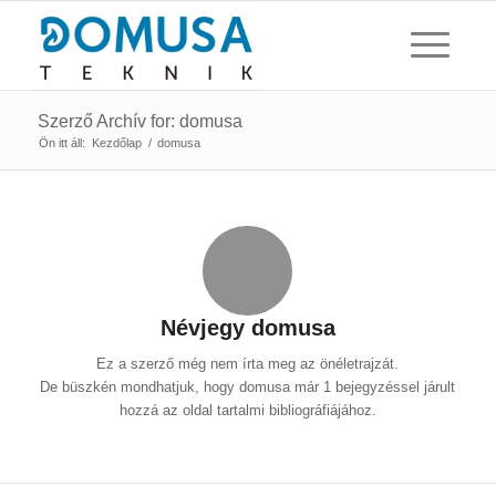
Szerző Archív for: domusa
Ön itt áll:
Kezdőlap
/
domusa
Névjegy
domusa
Ez a szerző még nem írta meg az önéletrajzát.
De büszkén mondhatjuk, hogy
domusa
már 1 bejegyzéssel járult
hozzá az oldal tartalmi bibliográfiájához.